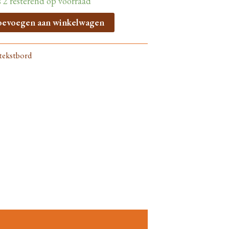
s 2 resterend op voorraad
oevoegen aan winkelwagen
tekstbord