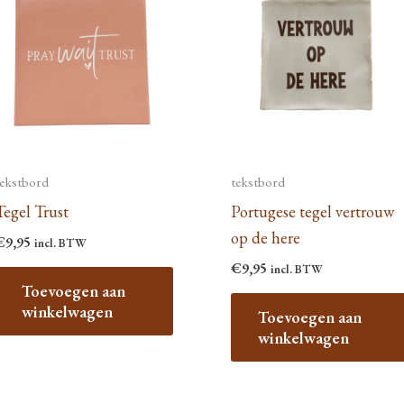
agina
tekstbord
tekstbord
Tegel Trust
Portugese tegel vertrouw
op de here
€
9,95
incl. BTW
€
9,95
incl. BTW
Toevoegen aan
winkelwagen
Toevoegen aan
winkelwagen