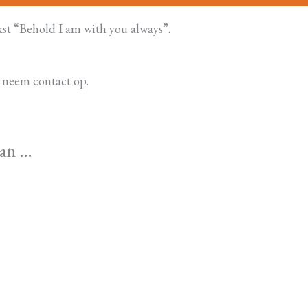
st “Behold I am with you always”.
 neem contact op.
van …