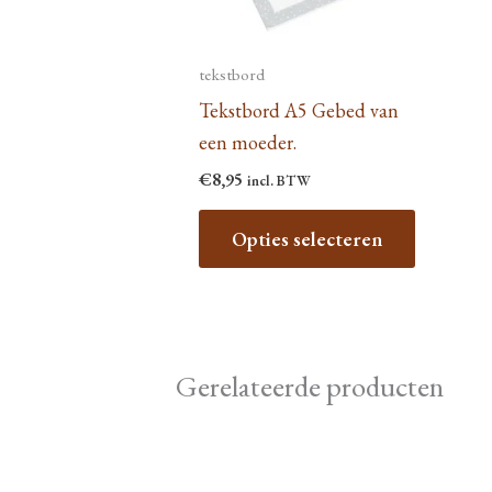
tekstbord
Tekstbord A5 Gebed van
een moeder.
€
8,95
incl. BTW
Dit
Opties selecteren
product
heeft
meerdere
variaties.
Deze
Gerelateerde producten
optie
kan
gekozen