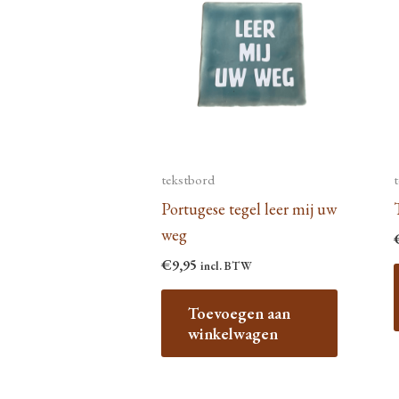
worden
op
de
productp
tekstbord
Portugese tegel leer mij uw
weg
€
9,95
incl. BTW
Toevoegen aan
winkelwagen