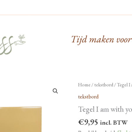
Home
/
tekstbord
/ Tegel I
tekstbord
Tegel I am with y
€
9,95
incl. BTW