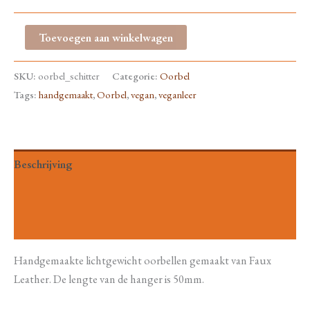
Oorbel
Toevoegen aan winkelwagen
Schitter
aantal
SKU:
oorbel_schitter
Categorie:
Oorbel
Tags:
handgemaakt
,
Oorbel
,
vegan
,
veganleer
Beschrijving
Aanvullende informatie
Beoordelingen (0)
Handgemaakte lichtgewicht oorbellen gemaakt van Faux
Leather. De lengte van de hanger is 50mm.