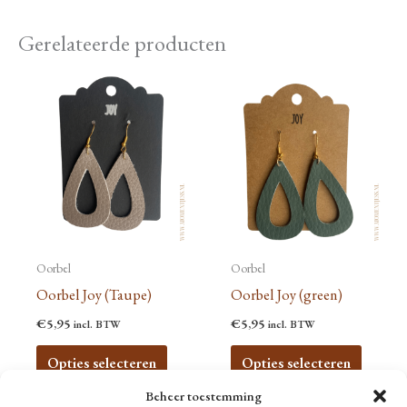
Gerelateerde producten
Oorbel
Oorbel
Oorbel Joy (Taupe)
Oorbel Joy (green)
€
5,95
€
5,95
incl. BTW
incl. BTW
Dit
Dit
Opties selecteren
Opties selecteren
product
produc
Beheer toestemming
heeft
heeft