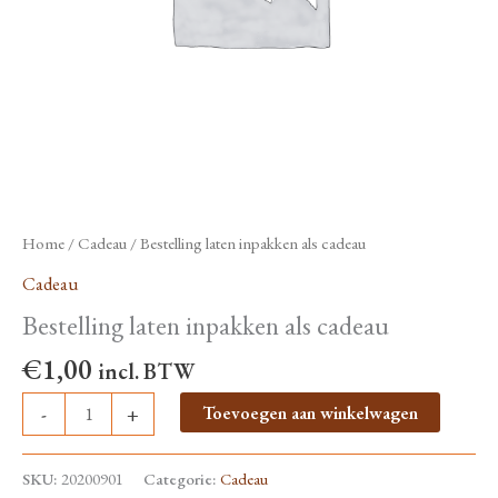
Home
/
Cadeau
/ Bestelling laten inpakken als cadeau
Cadeau
Bestelling laten inpakken als cadeau
€
1,00
incl. BTW
Bestelling
Toevoegen aan winkelwagen
-
+
laten
inpakken
SKU:
20200901
Categorie:
Cadeau
als