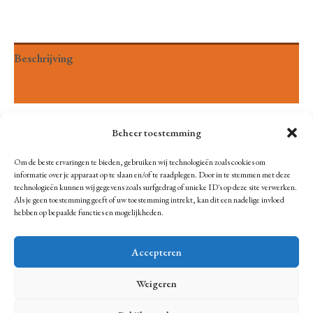
cadeau
aantal
Beschrijving
Beoordelingen (0)
Je aankoop wordt verpakt in leuk inpakpapier
Beheer toestemming
Om de beste ervaringen te bieden, gebruiken wij technologieën zoals cookies om
informatie over je apparaat op te slaan en/of te raadplegen. Door in te stemmen met deze
technologieën kunnen wij gegevens zoals surfgedrag of unieke ID's op deze site verwerken.
Als je geen toestemming geeft of uw toestemming intrekt, kan dit een nadelige invloed
hebben op bepaalde functies en mogelijkheden.
Accepteren
Weigeren
Copyright © 2026 |