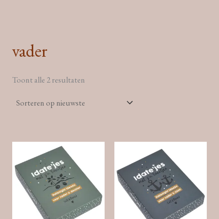
Ga
naar
de
vader
inhoud
Gesorteerd
Toont alle 2 resultaten
op
nieuwste