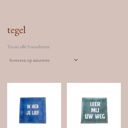
Ga
naar
de
tegel
inhoud
Gesorteerd
Toont alle 3 resultaten
op
nieuwste